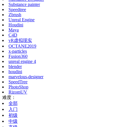
Substance painter
Speedtree
Zbrush
Unreal Engine
Houdini
Maya
C4D
vR虚拟现实
OCTANE2019
x-particles
Fusion360
unreal engine 4
blender
houdini
marvelous-designer
SpeedTree
PhotoShop
RizomUV
难度：
全部
入门
初级
中级