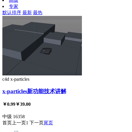
高级
专家
默认排序
最新
最热
c4d
x-particles
x-particles新功能技术讲解
￥0.99
￥39.00
中级
16358
首页
上一页
1
下一页
尾页