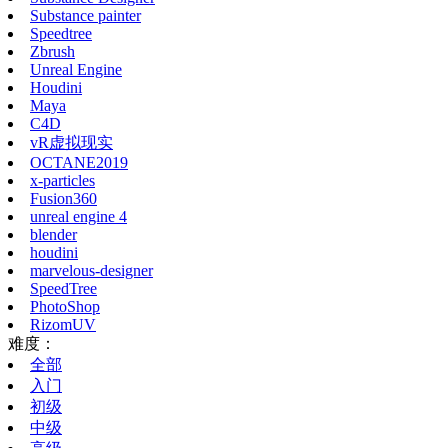
Substance painter
Speedtree
Zbrush
Unreal Engine
Houdini
Maya
C4D
vR虚拟现实
OCTANE2019
x-particles
Fusion360
unreal engine 4
blender
houdini
marvelous-designer
SpeedTree
PhotoShop
RizomUV
难度：
全部
入门
初级
中级