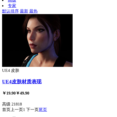
高级
专家
默认排序
最新
最热
UE4
皮肤
UE4皮肤材质表现
￥19.90
￥49.90
高级
21818
首页
上一页
1
下一页
尾页