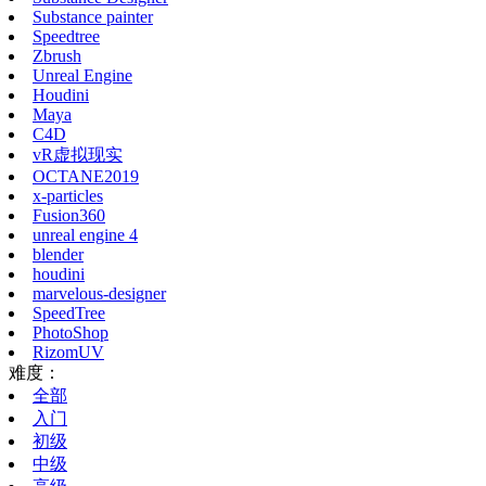
Substance painter
Speedtree
Zbrush
Unreal Engine
Houdini
Maya
C4D
vR虚拟现实
OCTANE2019
x-particles
Fusion360
unreal engine 4
blender
houdini
marvelous-designer
SpeedTree
PhotoShop
RizomUV
难度：
全部
入门
初级
中级