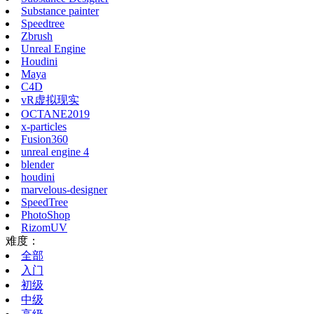
Substance painter
Speedtree
Zbrush
Unreal Engine
Houdini
Maya
C4D
vR虚拟现实
OCTANE2019
x-particles
Fusion360
unreal engine 4
blender
houdini
marvelous-designer
SpeedTree
PhotoShop
RizomUV
难度：
全部
入门
初级
中级