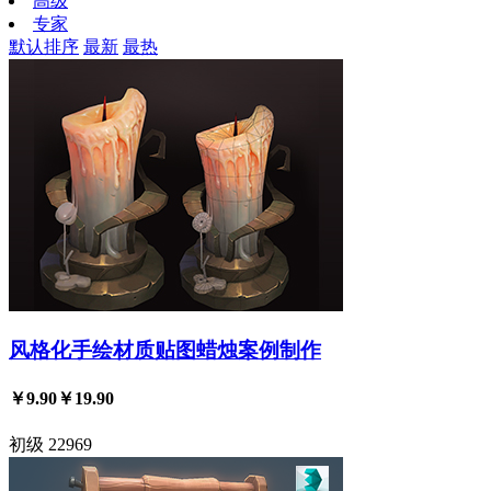
高级
专家
默认排序
最新
最热
风格化手绘材质贴图蜡烛案例制作
￥9.90
￥19.90
初级
22969