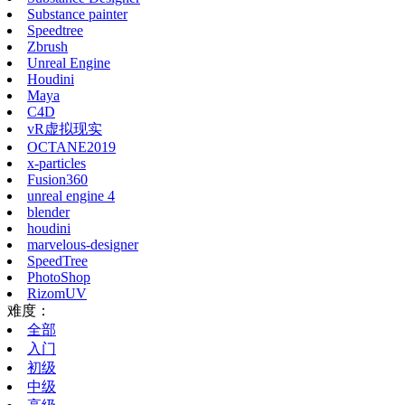
Substance painter
Speedtree
Zbrush
Unreal Engine
Houdini
Maya
C4D
vR虚拟现实
OCTANE2019
x-particles
Fusion360
unreal engine 4
blender
houdini
marvelous-designer
SpeedTree
PhotoShop
RizomUV
难度：
全部
入门
初级
中级