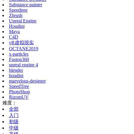
Substance painter
Speedtree
Zbrush
Unreal Engine
Houdini
Maya
C4D
vR虚拟现实
OCTANE2019
x-particles
Fusion360
unreal engine 4
blender
houdini
marvelous-designer
SpeedTree
PhotoShop
RizomUV
难度：
全部
入门
初级
中级