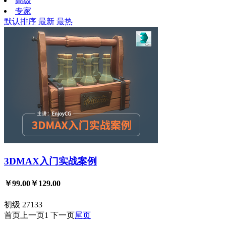
高级
专家
默认排序
最新
最热
3DMAX入门实战案例
￥99.00
￥129.00
初级
27133
首页
上一页
1
下一页
尾页