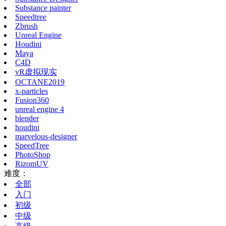
Substance painter
Speedtree
Zbrush
Unreal Engine
Houdini
Maya
C4D
vR虚拟现实
OCTANE2019
x-particles
Fusion360
unreal engine 4
blender
houdini
marvelous-designer
SpeedTree
PhotoShop
RizomUV
难度：
全部
入门
初级
中级