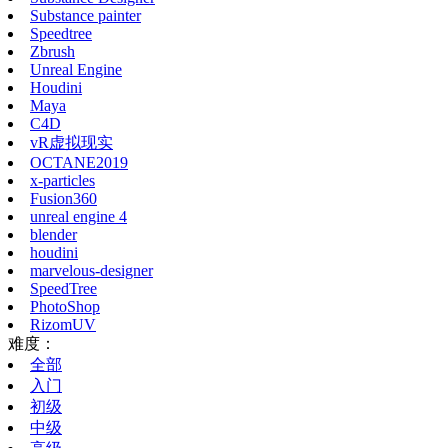
Substance painter
Speedtree
Zbrush
Unreal Engine
Houdini
Maya
C4D
vR虚拟现实
OCTANE2019
x-particles
Fusion360
unreal engine 4
blender
houdini
marvelous-designer
SpeedTree
PhotoShop
RizomUV
难度：
全部
入门
初级
中级