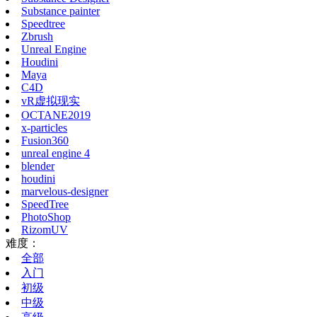
Substance painter
Speedtree
Zbrush
Unreal Engine
Houdini
Maya
C4D
vR虚拟现实
OCTANE2019
x-particles
Fusion360
unreal engine 4
blender
houdini
marvelous-designer
SpeedTree
PhotoShop
RizomUV
难度：
全部
入门
初级
中级