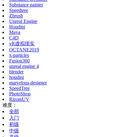
Substance painter
Speedtree
Zbrush
Unreal Engine
Houdini
Maya
C4D
vR虚拟现实
OCTANE2019
x-particles
Fusion360
unreal engine 4
blender
houdini
marvelous-designer
SpeedTree
PhotoShop
RizomUV
难度：
全部
入门
初级
中级