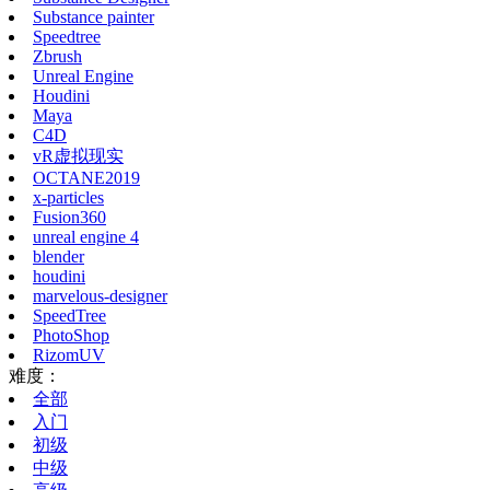
Substance painter
Speedtree
Zbrush
Unreal Engine
Houdini
Maya
C4D
vR虚拟现实
OCTANE2019
x-particles
Fusion360
unreal engine 4
blender
houdini
marvelous-designer
SpeedTree
PhotoShop
RizomUV
难度：
全部
入门
初级
中级