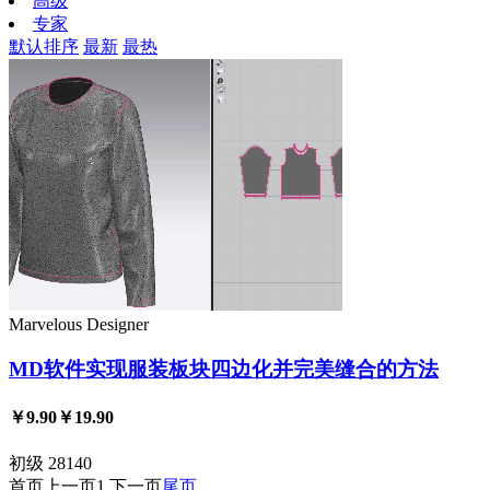
高级
专家
默认排序
最新
最热
Marvelous Designer
MD软件实现服装板块四边化并完美缝合的方法
￥9.90
￥19.90
初级
28140
首页
上一页
1
下一页
尾页