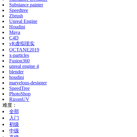
Substance painter
Speedtree
Zbrush
Unreal Engine
Houdini
Maya
C4D
vR虚拟现实
OCTANE2019
x-particles
Fusion360
unreal engine 4
blender
houdini
marvelous-designer
SpeedTree
PhotoShop
RizomUV
难度：
全部
入门
初级
中级