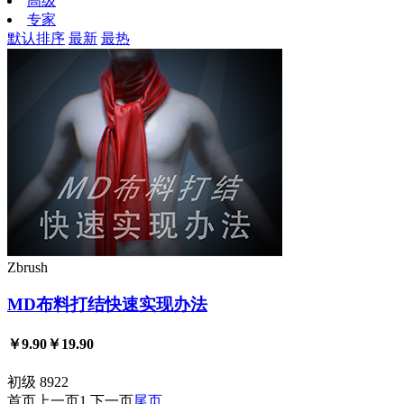
高级
专家
默认排序
最新
最热
Zbrush
MD布料打结快速实现办法
￥9.90
￥19.90
初级
8922
首页
上一页
1
下一页
尾页