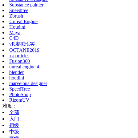
Substance painter
Speedtree
Zbrush
Unreal Engine
Houdini
Maya
C4D
vR虚拟现实
OCTANE2019
x-particles
Fusion360
unreal engine 4
blender
houdini
marvelous-designer
SpeedTree
PhotoShop
RizomUV
难度：
全部
入门
初级
中级