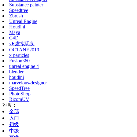
Substance painter
Speedtree
Zbrush
Unreal Engine
Houdini
Maya
C4D
vR虚拟现实
OCTANE2019
x-particles
Fusion360
unreal engine 4
blender
houdini
marvelous-designer
SpeedTree
PhotoShop
RizomUV
难度：
全部
入门
初级
中级