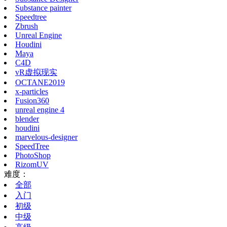
Substance painter
Speedtree
Zbrush
Unreal Engine
Houdini
Maya
C4D
vR虚拟现实
OCTANE2019
x-particles
Fusion360
unreal engine 4
blender
houdini
marvelous-designer
SpeedTree
PhotoShop
RizomUV
难度：
全部
入门
初级
中级