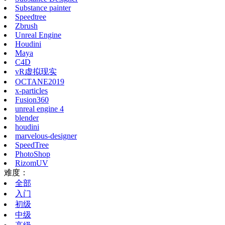
Substance painter
Speedtree
Zbrush
Unreal Engine
Houdini
Maya
C4D
vR虚拟现实
OCTANE2019
x-particles
Fusion360
unreal engine 4
blender
houdini
marvelous-designer
SpeedTree
PhotoShop
RizomUV
难度：
全部
入门
初级
中级