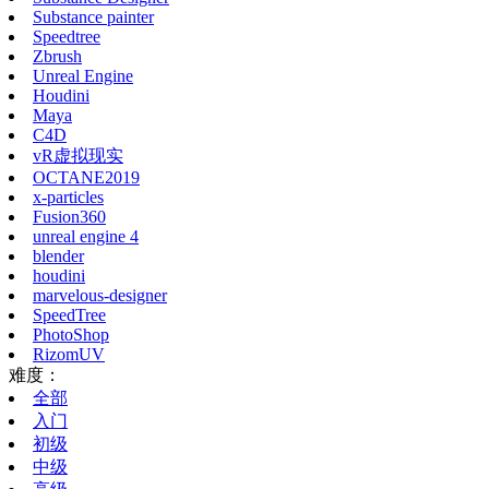
Substance painter
Speedtree
Zbrush
Unreal Engine
Houdini
Maya
C4D
vR虚拟现实
OCTANE2019
x-particles
Fusion360
unreal engine 4
blender
houdini
marvelous-designer
SpeedTree
PhotoShop
RizomUV
难度：
全部
入门
初级
中级