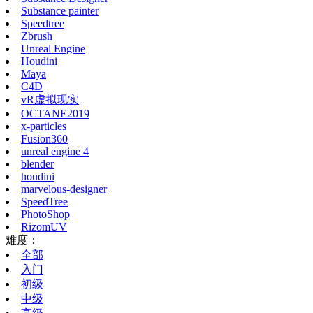
Substance painter
Speedtree
Zbrush
Unreal Engine
Houdini
Maya
C4D
vR虚拟现实
OCTANE2019
x-particles
Fusion360
unreal engine 4
blender
houdini
marvelous-designer
SpeedTree
PhotoShop
RizomUV
难度：
全部
入门
初级
中级