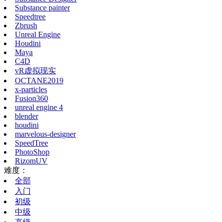
Substance painter
Speedtree
Zbrush
Unreal Engine
Houdini
Maya
C4D
vR虚拟现实
OCTANE2019
x-particles
Fusion360
unreal engine 4
blender
houdini
marvelous-designer
SpeedTree
PhotoShop
RizomUV
难度：
全部
入门
初级
中级