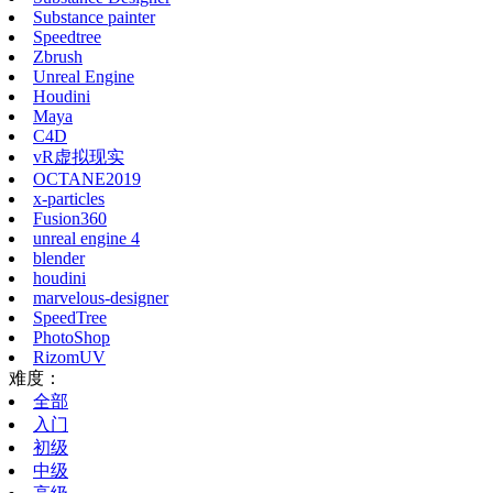
Substance painter
Speedtree
Zbrush
Unreal Engine
Houdini
Maya
C4D
vR虚拟现实
OCTANE2019
x-particles
Fusion360
unreal engine 4
blender
houdini
marvelous-designer
SpeedTree
PhotoShop
RizomUV
难度：
全部
入门
初级
中级