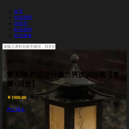
首页
实战课程
训练营
职业课程
售后服务
威力男孩
第五期-产品设计威力男孩训练营【直
播+回放】
￥1900.00
/
￥2999.00
停止报名