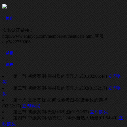
简介
实名认证链接：
http://www.enjoycg.com/member/authenticate.html 客服
qq:2422759306
试看
课程
第一节 初级案例-层材质的表现方式01
(02:06:44)
立即购
买
第二节 初级案例-层材质的表现方式02
(01:32:17)
立即购
买
第一周 直播答疑 如何找参考图-渲染参数的选择
(02:32:17)
立即购买
第三节 初级案例-光影和构图
(01:38:52)
立即购买
第四节 中级案例-动态短片24秒-自然大场景
(01:54:40)
立
即购买