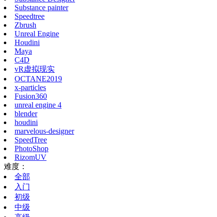
Substance painter
Speedtree
Zbrush
Unreal Engine
Houdini
Maya
C4D
vR虚拟现实
OCTANE2019
x-particles
Fusion360
unreal engine 4
blender
houdini
marvelous-designer
SpeedTree
PhotoShop
RizomUV
难度：
全部
入门
初级
中级