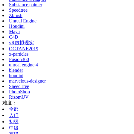
Substance painter
Speedtree
Zbrush
Unreal Engine
Houdini
Maya
C4D
vR虚拟现实
OCTANE2019
x-particles
Fusion360
unreal engine 4
blender
houdini
marvelous-designer
SpeedTree
PhotoShop
RizomUV
难度：
全部
入门
初级
中级