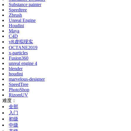
Substance painter
Speedtree
Zbrush
Unreal Engine
Houdini
Maya
C4D
vR虚拟现实
OCTANE2019
x-particles
Fusion360
unreal engine 4
blender
houdini
marvelous-designer
SpeedTree
PhotoShop
RizomUV
难度：
全部
入门
初级
中级