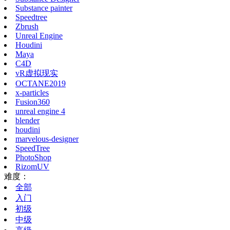
Substance painter
Speedtree
Zbrush
Unreal Engine
Houdini
Maya
C4D
vR虚拟现实
OCTANE2019
x-particles
Fusion360
unreal engine 4
blender
houdini
marvelous-designer
SpeedTree
PhotoShop
RizomUV
难度：
全部
入门
初级
中级