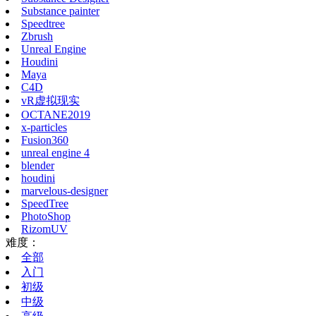
Substance painter
Speedtree
Zbrush
Unreal Engine
Houdini
Maya
C4D
vR虚拟现实
OCTANE2019
x-particles
Fusion360
unreal engine 4
blender
houdini
marvelous-designer
SpeedTree
PhotoShop
RizomUV
难度：
全部
入门
初级
中级