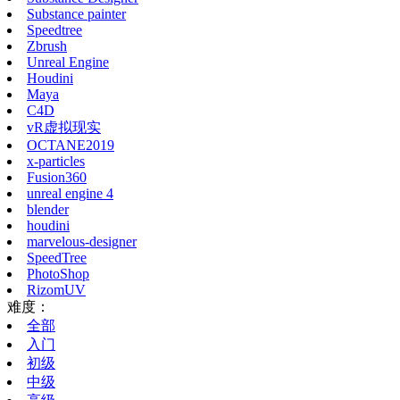
Substance painter
Speedtree
Zbrush
Unreal Engine
Houdini
Maya
C4D
vR虚拟现实
OCTANE2019
x-particles
Fusion360
unreal engine 4
blender
houdini
marvelous-designer
SpeedTree
PhotoShop
RizomUV
难度：
全部
入门
初级
中级