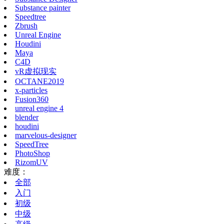
Substance painter
Speedtree
Zbrush
Unreal Engine
Houdini
Maya
C4D
vR虚拟现实
OCTANE2019
x-particles
Fusion360
unreal engine 4
blender
houdini
marvelous-designer
SpeedTree
PhotoShop
RizomUV
难度：
全部
入门
初级
中级