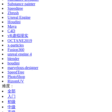
Substance painter
Speedtree
Zbrush
Unreal Engine
Houdini
Maya
C4D
vR虚拟现实
OCTANE2019
x-particles
Fusion360
unreal engine 4
blender
houdini
marvelous-designer
SpeedTree
PhotoShop
RizomUV
难度：
全部
入门
初级
中级