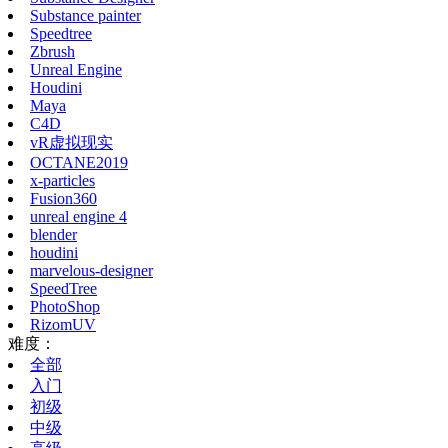
Substance painter
Speedtree
Zbrush
Unreal Engine
Houdini
Maya
C4D
vR虚拟现实
OCTANE2019
x-particles
Fusion360
unreal engine 4
blender
houdini
marvelous-designer
SpeedTree
PhotoShop
RizomUV
难度：
全部
入门
初级
中级