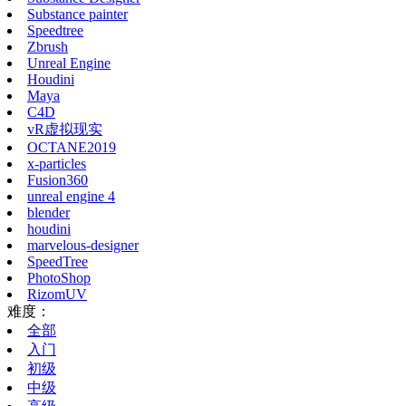
Substance painter
Speedtree
Zbrush
Unreal Engine
Houdini
Maya
C4D
vR虚拟现实
OCTANE2019
x-particles
Fusion360
unreal engine 4
blender
houdini
marvelous-designer
SpeedTree
PhotoShop
RizomUV
难度：
全部
入门
初级
中级