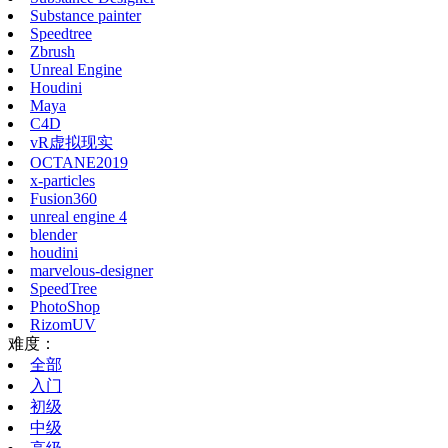
Substance painter
Speedtree
Zbrush
Unreal Engine
Houdini
Maya
C4D
vR虚拟现实
OCTANE2019
x-particles
Fusion360
unreal engine 4
blender
houdini
marvelous-designer
SpeedTree
PhotoShop
RizomUV
难度：
全部
入门
初级
中级