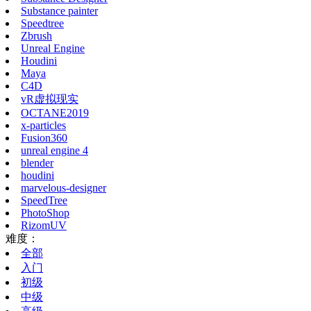
Substance painter
Speedtree
Zbrush
Unreal Engine
Houdini
Maya
C4D
vR虚拟现实
OCTANE2019
x-particles
Fusion360
unreal engine 4
blender
houdini
marvelous-designer
SpeedTree
PhotoShop
RizomUV
难度：
全部
入门
初级
中级