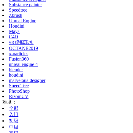
Substance painter
Speedtree
Zbrush
Unreal Engine
Houdini
Maya
C4D
vR虚拟现实
OCTANE2019
x-particles
Fusion360
unreal engine 4
blender
houdini
marvelous-designer
SpeedTree
PhotoShop
RizomUV
难度：
全部
入门
初级
中级