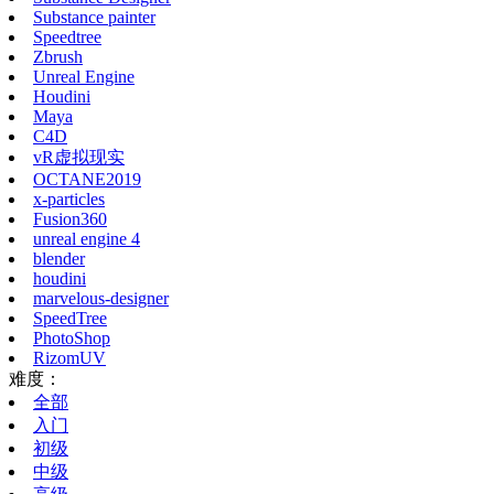
Substance painter
Speedtree
Zbrush
Unreal Engine
Houdini
Maya
C4D
vR虚拟现实
OCTANE2019
x-particles
Fusion360
unreal engine 4
blender
houdini
marvelous-designer
SpeedTree
PhotoShop
RizomUV
难度：
全部
入门
初级
中级