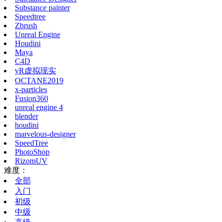
Substance painter
Speedtree
Zbrush
Unreal Engine
Houdini
Maya
C4D
vR虚拟现实
OCTANE2019
x-particles
Fusion360
unreal engine 4
blender
houdini
marvelous-designer
SpeedTree
PhotoShop
RizomUV
难度：
全部
入门
初级
中级