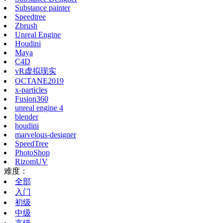
Substance painter
Speedtree
Zbrush
Unreal Engine
Houdini
Maya
C4D
vR虚拟现实
OCTANE2019
x-particles
Fusion360
unreal engine 4
blender
houdini
marvelous-designer
SpeedTree
PhotoShop
RizomUV
难度：
全部
入门
初级
中级