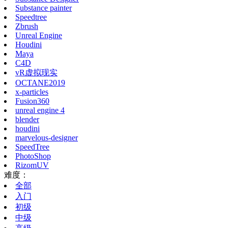
Substance painter
Speedtree
Zbrush
Unreal Engine
Houdini
Maya
C4D
vR虚拟现实
OCTANE2019
x-particles
Fusion360
unreal engine 4
blender
houdini
marvelous-designer
SpeedTree
PhotoShop
RizomUV
难度：
全部
入门
初级
中级