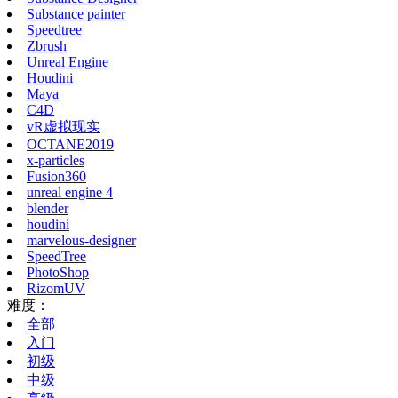
Substance painter
Speedtree
Zbrush
Unreal Engine
Houdini
Maya
C4D
vR虚拟现实
OCTANE2019
x-particles
Fusion360
unreal engine 4
blender
houdini
marvelous-designer
SpeedTree
PhotoShop
RizomUV
难度：
全部
入门
初级
中级