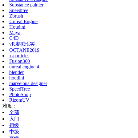
Substance painter
Speedtree
Zbrush
Unreal Engine
Houdini
Maya
C4D
vR虚拟现实
OCTANE2019
x-particles
Fusion360
unreal engine 4
blender
houdini
marvelous-designer
SpeedTree
PhotoShop
RizomUV
难度：
全部
入门
初级
中级