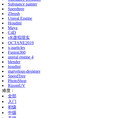
Substance painter
Speedtree
Zbrush
Unreal Engine
Houdini
Maya
C4D
vR虚拟现实
OCTANE2019
x-particles
Fusion360
unreal engine 4
blender
houdini
marvelous-designer
SpeedTree
PhotoShop
RizomUV
难度：
全部
入门
初级
中级