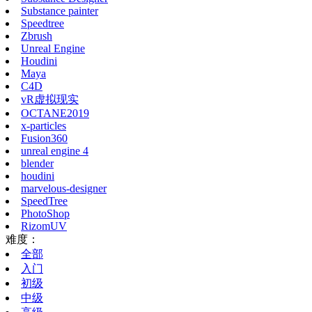
Substance painter
Speedtree
Zbrush
Unreal Engine
Houdini
Maya
C4D
vR虚拟现实
OCTANE2019
x-particles
Fusion360
unreal engine 4
blender
houdini
marvelous-designer
SpeedTree
PhotoShop
RizomUV
难度：
全部
入门
初级
中级