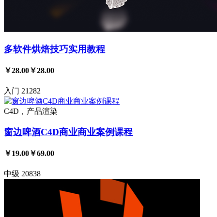
多软件烘焙技巧实用教程
￥28.00
￥28.00
入门
21282
C4D，产品渲染
窗边啤酒C4D商业商业案例课程
￥19.00
￥69.00
中级
20838