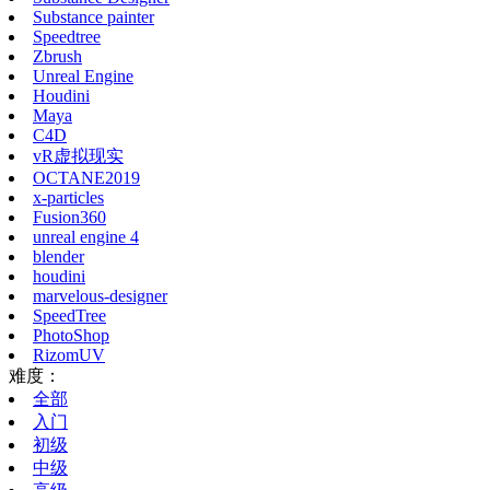
Substance painter
Speedtree
Zbrush
Unreal Engine
Houdini
Maya
C4D
vR虚拟现实
OCTANE2019
x-particles
Fusion360
unreal engine 4
blender
houdini
marvelous-designer
SpeedTree
PhotoShop
RizomUV
难度：
全部
入门
初级
中级