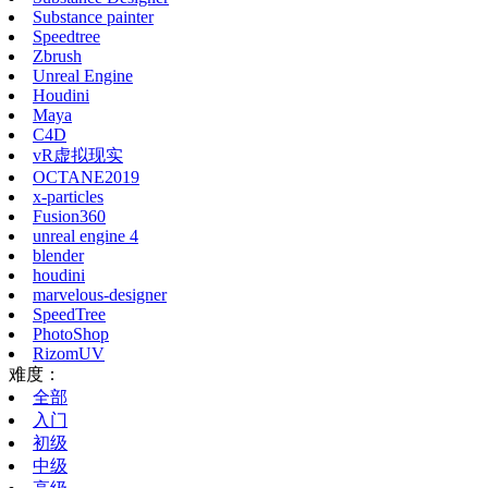
Substance painter
Speedtree
Zbrush
Unreal Engine
Houdini
Maya
C4D
vR虚拟现实
OCTANE2019
x-particles
Fusion360
unreal engine 4
blender
houdini
marvelous-designer
SpeedTree
PhotoShop
RizomUV
难度：
全部
入门
初级
中级